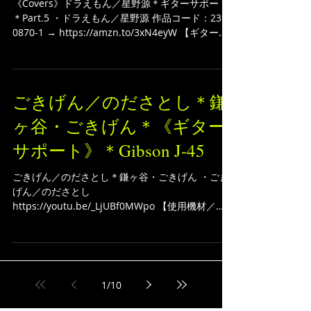
Part.5
《Covers》ドラえもん／星野源＊ギターサポート
＊Part.5 ・ドラえもん／星野源 作品コード：235-
0870-1 → https://amzn.to/3xN4eyW 【ギターの
メンテナンスにオススメ！職人御用達☆★】 dmi
guitar labs...
ごきげん／のださとし＊鎌
ヶ谷・ごきげん＊《ギター
サポート》＊Gibson J-45
ごきげん／のださとし＊鎌ヶ谷・ごきげん ・ごき
げん／のださとし
https://youtu.be/_LjUBf0MWpo 【使用機材／
Gear】 DI：Grace Design Bix Cables：CAJ カス
タムオーディオジャパン ギターケーブル IL-5M
→...