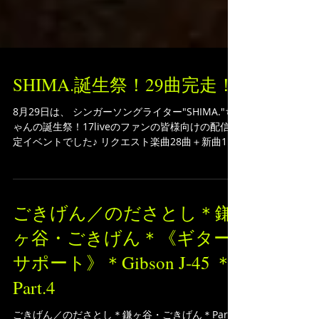
SHIMA.誕生祭！29曲完走！
8月29日は、 シンガーソングライター"SHIMA."ち
ゃんの誕生祭！17liveのファンの皆様向けの配信限
定イベントでした♪ リクエスト楽曲28曲＋新曲1曲
やりきりました！ リクエストの内容も新旧様々な
名曲の数々。。 譜面制作からフレーズのコピーま
でとても勉強になりました...
ごきげん／のださとし＊鎌
ヶ谷・ごきげん＊《ギター
サポート》＊Gibson J-45 ＊