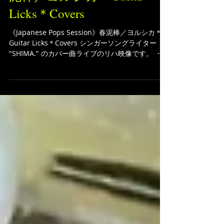
Licks＊Covers
《Japanese Pops Session》春泥棒／ヨルシカ＊
Guitar Licks＊Covers シンガーソングライター
"SHIMA." のカバー曲ライブのリハ映像です。 ・春
泥棒／ヨルシカ 作品コード：253-4003-4 →...