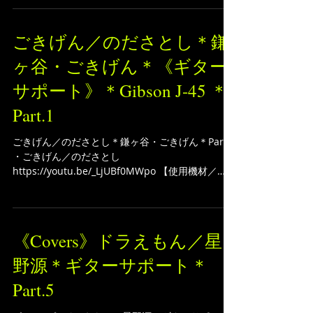
0870-1 → https://amzn.to/3xN4eyW 【ギターの
メンテナンスにオススメ！職人御用達☆★】 dmi
guitar labs...
ごきげん／のださとし＊鎌
ヶ谷・ごきげん＊《ギター
サポート》＊Gibson J-45 ＊
Part.1
ごきげん／のださとし＊鎌ヶ谷・ごきげん＊Part.1
・ごきげん／のださとし
https://youtu.be/_LjUBf0MWpo 【使用機材／
Gear】 DI：Grace Design Bix Cables：CAJ カス
タムオーディオジャパン ギターケーブル...
《Covers》ドラえもん／星
野源＊ギターサポート＊