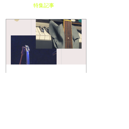
1
/
10
特集記事
Toshi Maruhashi ／ "SONG
BOOK" Stories..