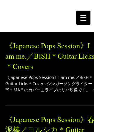
The Free Spirits Music
《Japanese Pops Session》I
am me.／BiSH＊Guitar Licks
＊Covers
《Japanese Pops Session》I am me.／BiSH＊
Guitar Licks＊Covers シンガーソングライター
"SHIMA." のカバー曲ライブのリハ映像です。 ・I
am me.／BiSH NexTone作品コード：
N00611429...
《Japanese Pops Session》春
泥棒／ヨルシカ＊Guitar