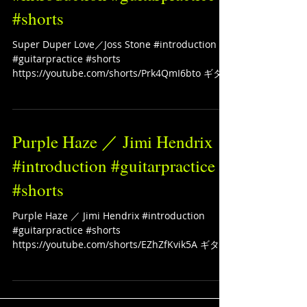
#shorts
Super Duper Love／Joss Stone #introduction
#guitarpractice #shorts
https://youtube.com/shorts/Prk4QmI6bto ギタ
ーソロ動画をUPしていきます！ 日々練習！！...
Purple Haze ／ Jimi Hendrix
#introduction #guitarpractice
#shorts
Purple Haze ／ Jimi Hendrix #introduction
#guitarpractice #shorts
https://youtube.com/shorts/EZhZfKvik5A ギター
ソロ動画をUPしていきます！ 日々練習！！...