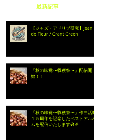
最新記事
【ジャズ・アドリブ研究】Jean
de Fleur / Grant Green
『秋の味覚〜収穫祭〜』配信開
始！！
『秋の味覚〜収穫祭〜』作曲活動
１５周年を記念したベストアルバ
ムを配信いたします💿🎉