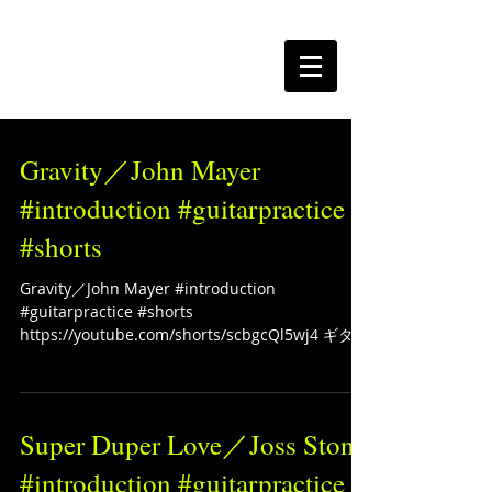
The Free Spirits Music
Gravity／John Mayer
#introduction #guitarpractice
#shorts
Gravity／John Mayer #introduction
#guitarpractice #shorts
https://youtube.com/shorts/scbgcQl5wj4 ギター
ソロ動画をUPしていきます！ 日々練習！！
Transcribed John...
Super Duper Love／Joss Stone
#introduction #guitarpractice