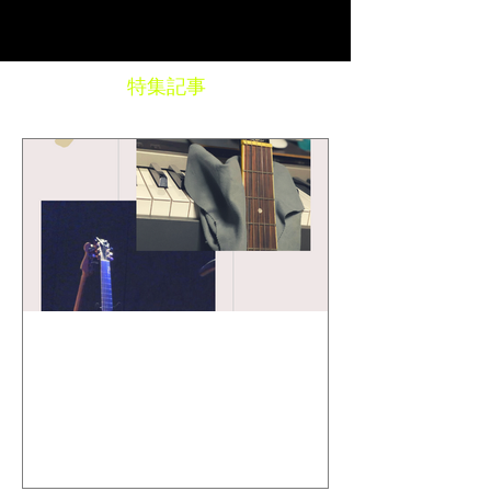
特集記事
Toshi Maruhashi ／ "SONG
BOOK" Stories..