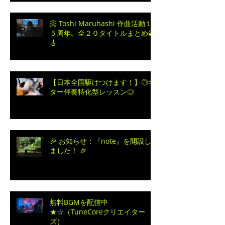
📀 Toshi Maruhashi 作曲活動１
５周年。全２０タイトルまとめ💿
🎸
【日本全国駆けつけます！】◎ギ
ター伴奏特化型レッスン◎
🎉 お知らせ：『note』を開設し
ました！ 🎉
無料BGMを配信中
★☆（TuneCoreクリエイター
ズ）