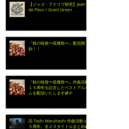
【ジャズ・アドリブ研究】Jean
de Fleur / Grant Green
『秋の味覚〜収穫祭〜』配信開
始！！
『秋の味覚〜収穫祭〜』作曲活動
１５周年を記念したベストアルバ
ムを配信いたします💿🎉