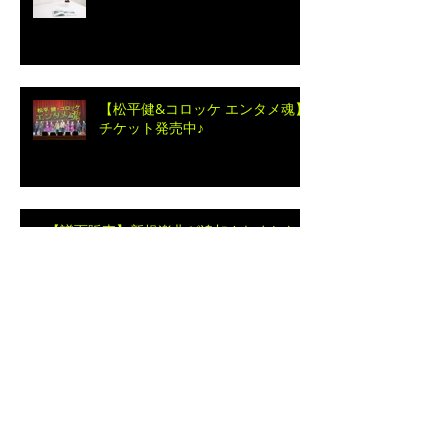
ブログ移行のお知らせ
【松平健&コロッケ エンタメ魂】
チケット発売中♪
【譜面販売】新規楽曲が追加されました
☆★♪（2月15日更新）
アーカイブ
2025年11月
（3）
3件の記事