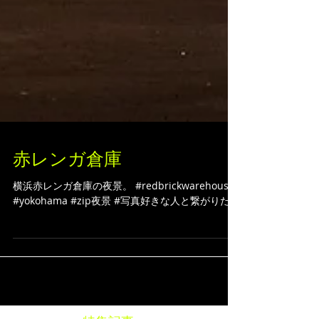
赤レンガ倉庫
横浜赤レンガ倉庫の夜景。 #redbrickwarehouse
#yokohama #zip夜景 #写真好きな人と繋がりたい