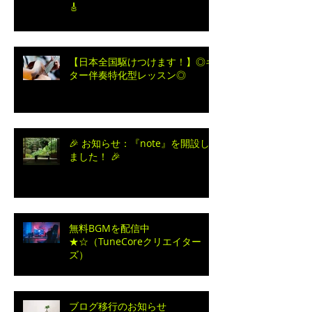
📀 Toshi Maruhashi 作曲活動１
５周年。全２０タイトルまとめ💿
🎸
【日本全国駆けつけます！】◎ギ
ター伴奏特化型レッスン◎
🎉 お知らせ：『note』を開設し
ました！ 🎉
無料BGMを配信中
★☆（TuneCoreクリエイター
ズ）